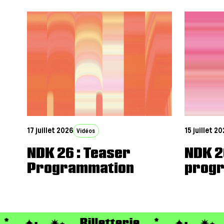
17 juillet 2026
15 juillet 2
Vidéos
NDK 26 : Teaser
NDK 2
Programmation
prog
. ✦· ✷⭑
Billetterie
*. ✦· ✷⭑