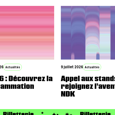
026
9 juillet 2026
Actualités
Actualités
6 : Découvrez la
Appel aux stands
rammation
rejoignez l’ave
NDK
Billetterie
*. ✦· ✷⭑
Billetterie
*