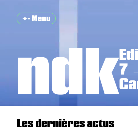
✦· Menu
ndk
Edi
7 
Ca
Les dernières actus