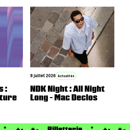
8 juillet 2026
Actualités
 :
NDK Night : All Night
nture
Long – Mac Declos
. ✦· ✷⭑
Billetterie
*. ✦· ✷⭑