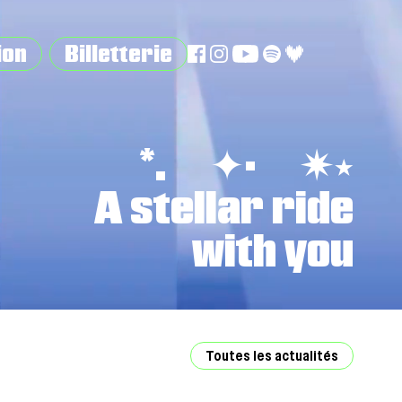
ion
Billetterie
*. ✦· ✷⭑
A stellar ride
with you
Toutes les actualités