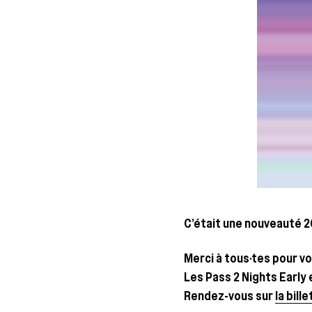
C’é­tait une nou­veau­té 
Mer­ci à tous·tes pour v
Les Pass 2 Nights Ear­ly 
Ren­dez-vous sur
la billet