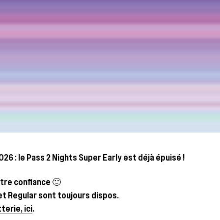
2026 : le Pass 2 Nights Super Ear­ly est déjà épuisé !
otre confiance 🙂
et Regu­lar sont tou­jours dispos.
­te­rie, ici
.