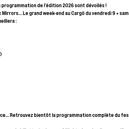
pro­gram­ma­tion de l’é­di­tion 2026 sont dévoilés !
c Mir­rors… Le grand week-end au Cargö du ven­dre­di 9 + sam
eillera :
)
… Retrou­vez bien­tôt la pro­gram­ma­tion com­plète du fes­ti­