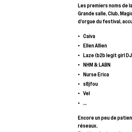
Les pre­miers noms de la 
Grande salle, Club, Magi
d’orgue du fes­ti­val, accu
Cai­va
Ellen Allien
Laze (b2b legit girl DJ
NHM & LABN
Nurse Eri­ca
s8jfou
Vel
…
Encore un peu de patience
réseaux.