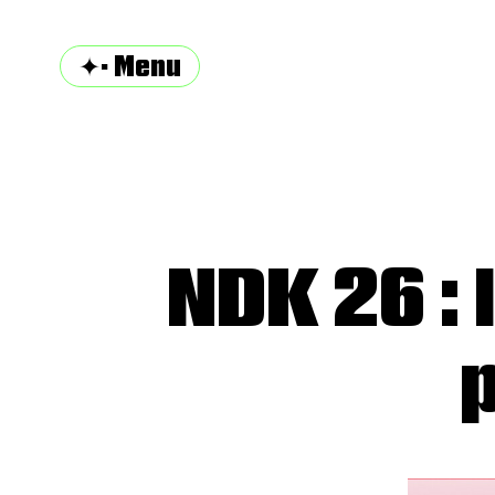
✦· Menu
NDK 26 : 