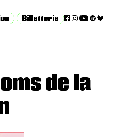
ion
Billetterie
noms de la
n