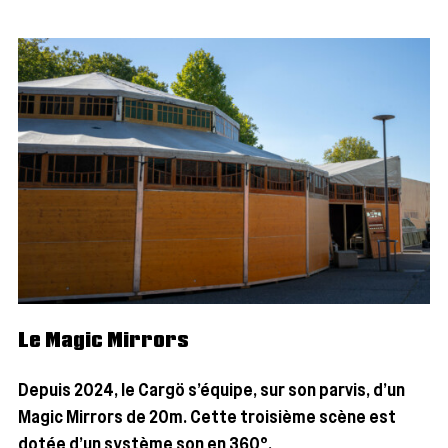
Le Magic Mirrors
Depuis 2024, le Cargö s’é­quipe, sur son par­vis, d’un
Magic Mir­rors de 20m. Cette troi­sième scène est
dotée d’un sys­tème son en 360°.