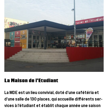
La Maison de l’Etudiant
La MDE est un lieu convi­vial, doté d’une café­té­ria et
d’une salle de 130 places, qui accueille dif­fé­rents ser­
vices à l’étudiant et éta­blit chaque année une sai­son