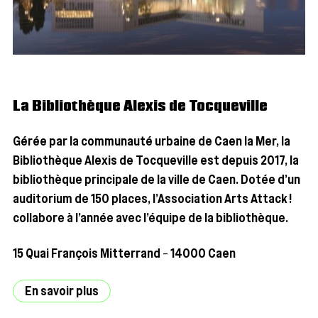
La Bibliothèque Alexis de Tocqueville
Gérée par la com­mu­nau­té urbaine de Caen la Mer, la
Biblio­thèque Alexis de Toc­que­ville est depuis 2017, la
biblio­thèque prin­ci­pale de la ville de Caen. Dotée d’un
audi­to­rium de 150 places, l’Association Arts Attack !
col­la­bore à l’année avec l’équipe de la bibliothèque.
15 Quai Fran­çois Mit­ter­rand – 14000 Caen
En savoir plus