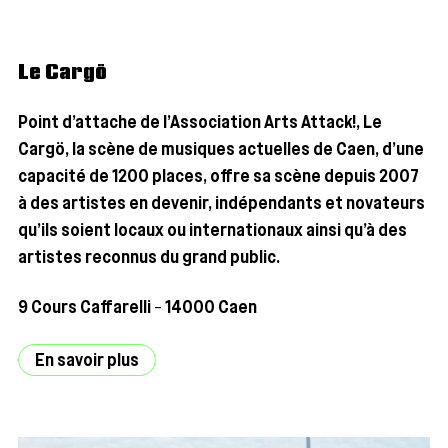
Le Cargö
Point d’at­tache de l’As­so­cia­tion Arts Attack!, Le
Cargö, la scène de musiques actuelles de Caen, d’une
capa­ci­té de 1200 places, offre sa scène depuis 2007
à des artistes en deve­nir, indé­pen­dants et nova­teurs
qu’ils soient locaux ou inter­na­tio­naux ain­si qu’à des
artistes recon­nus du grand public.
9 Cours Caf­fa­rel­li – 14000 Caen
En savoir plus