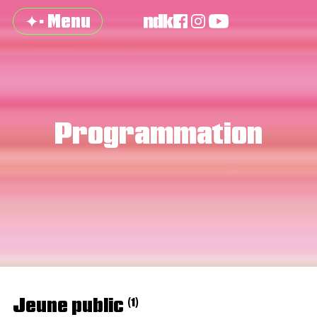
✦· Menu
Programmation
Jeune public
(1)