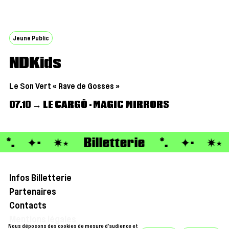
Jeune Public
NDKids
Le Son Vert « Rave de Gosses »
07.10 → LE CARGÖ - MAGIC MIRRORS
*. ✦· ✷⭑
Billetterie
*. ✦· ✷
Infos Billetterie
Partenaires
Contacts
Mentions légales
Nous déposons des cookies de mesure d’audience et