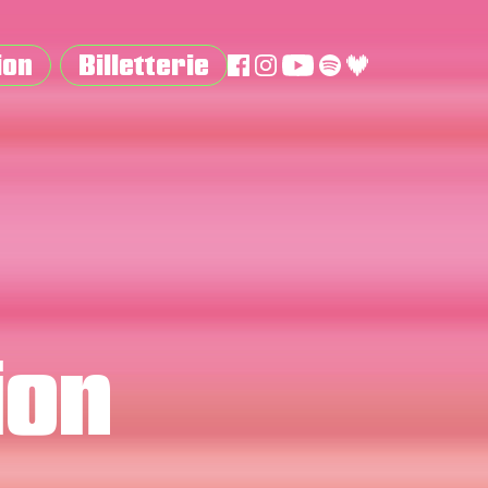
ion
Billetterie
ion