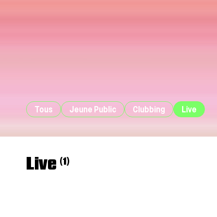
Tous
Jeune Public
Clubbing
Live
Live
(1)