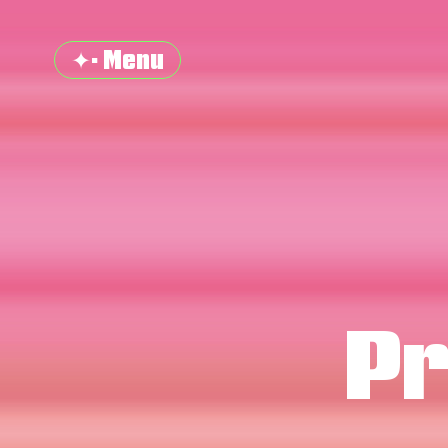
✦· Menu
Pr